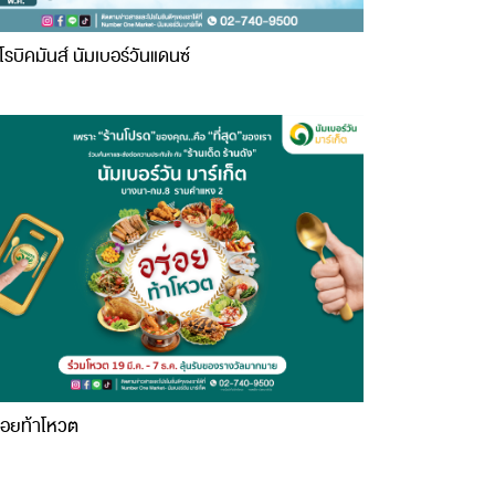
โรบิคมันส์ นัมเบอร์วันแดนซ์
่อยท้าโหวต