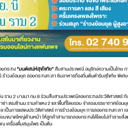
ลอยกระทง
“มนต์เสน่ห์สุขโขทัย”
สืบสานประเพณี อนุรักษ์ความเป็นไทย ภา
รำวงย้อนยุค ลอยกระทงกะลา ชิมอาหารท้องถิ่นต้นตำรับสุโขทัย พิเศษ!! เพ
ร์วัน ราม 2 บางนา กม.8 ร่วมสืบสานประเพณีลอยกระทงประวัติศาสตร์ ก
ซ่า ตรงข้ามม.รามคำแหง 2 และพื้นที่โดยรอบ จำลองบรรยากาศย้อนยุคสมั
ม่ว่าจะเป็นการแสดงประวัติศาสตร์ การรำวงย้อนยุค การลอยกระทงกะลา 
ทียมขนาดใหญ่ด้านหน้า ให้ลูกค้าสามารถลอยกระทงได้โดยไม่ทำลายสิ่งแว
 เครื่องดื่มสมุนไพร เป็นต้น