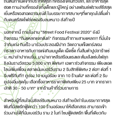
ถิ่นต้นกำเนิดจากประเทศตุรกี ที่ครองใจคนทั่วโลก, และอาหารสุด
ฮอต ทานง่ายที่ครองใจทั้งเด็กและผู้ใหญ่ อย่างเฟรนซ์ฟรายส์ชีสสุด
เยิ้มหรือของทอดอารมณ์ดี ในบรรยากาศสบายๆที่พาคุณไปดื่มด่ำ
กับดนตรีสดโฟล์คซองรับลมหนาว ส่งท้ายปี
นอกจากนี้ ภายในงาน “Street Food Festival 2020” ยังมี
กิจกรรม “กินแหลกแจกตังค์” กิจกรรมท้าทายสายแหลก!! ที่มั่นใจ
ว่ากินเก่ง กินเร็ว มาร่วมประลองฝีปาก วัดความแข็งแกร่งของ
กระเพาะอาหารกับการแข่งกินเมนูเด็ด เผ็ดซี๊ด ทั้งส้มตำปูปลาร้าแซ่
บ, หม่าล่าปากเบริ์น, มาม่าเกาหลีรสร้อนแรงและต้มเล้งแซ่บไฟลุก
ชิงเงินรางวัลรวม 5,000 บาท พิเศษ!! เฉพาะช่วงกิจกรรม เพียงแอด
ไลน์เพิ่มเพื่อน ตลาดนัมเบอร์วันราม 2 รับสิทธิ์พิเศษ 2 ต่อ!! ต่อที่ 1
รับฟรีทันที!! คูปอง 10 เมนูอร่อย จาก 10 ร้านดัง* และต่อที่ 2 รับ
คูปองอิ่มสุดคุ้ม เลือกซื้ออาหารราคาพิเศษเพียง 25 บาท จากราคา
ปกติ 30 - 50 บาท* จากร้านค้าที่ร่วมรายการ
สำหรับผู้ที่สนใจนั่งชิลล์รับลมหนาว ส่งท้ายปีเก่าในบรรยากาศสุด
ฟินที่มีสตรีทฟู้ดกว่า 100 ร้านอร่อยมาให้เลือกสรร สามารถเข้า
ร่วมงานได้ที่นัมเบอร์วัน ราม 2 ไนท์ โซนฟู้ดสตรีท พื้นที่เดียวกับ