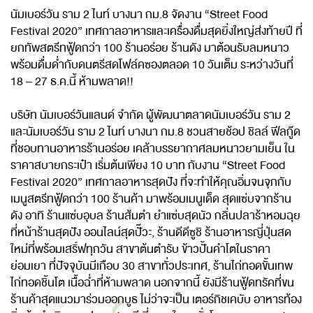
นัมเบอร์วัน ราม 2 ไนท์ บางนา กม.8 จัดงาน “Street Food
Festival 2020” เทศกาลอาหารและเครื่องดื่มสุดยิ่งใหญ่ส่งท้ายปี ที่
ยกทัพสตรีทฟู้ดกว่า 100 ร้านอร่อย ร้านดัง มาต้อนรับลมหนาว
พร้อมดื่มด่ำกับดนตรีสดโฟล์คซองตลอด 10 วันเต็ม ระหว่างวันที่
18 – 27 ธ.ค.นี้ ห้ามพลาด!!
บริษัท นัมเบอร์วันแลนด์ จำกัด ผู้พัฒนาตลาดนัมเบอร์วัน ราม 2
และนัมเบอร์วัน ราม 2 ไนท์ บางนา กม.8 ชวนสายช้อป ชิลล์ ฟีลกู๊ด
ที่ชอบทานอาหารร้านอร่อย เคล้าบรรยากาศลมหนาวยามเย็น ใน
ราคาสบายกระเป๋า เริ่มต้นเพียง 10 บาท กับงาน “Street Food
Festival 2020” เทศกาลอาหารสุดปัง ที่จะทำให้คุณอิ่มจนจุกกับ
เมนูสตรีทฟู้ดกว่า 100 ร้านค้า มาพร้อมเมนูเด็ด สุดแซ่บจากร้าน
ดัง อาทิ ร้านแซ่บอุบล ร้านส้มตำ ยำแซ่บสุดนัว กลิ่นปลาร้าหอมฉุย
ที่หน้าร้านสุดปัง ออนไลน์สุดปั๊วะ, ร้านดีดีซูชิ ร้านอาหารญี่ปุ่นสด
ใหม่ที่พร้อมเสริ์ฟทุกวัน สาขาต้นตำรับ ข้าวปั้นคำโตในราคา
ย่อมเยา ที่ปัจจุบันมีเกือบ 30 สาขาทั่วประเทศ, ร้านไก่ทอดขั้นเทพ
ไก่ทอดชิ้นโต เนื้อฉ่ำที่ห้ามพลาด นอกจากนี้ ยังมีร้านฟู้ดทรัคที่ขน
ร้านค้าสุดแนวมาร่วมออกบูธ ไม่ว่าจะเป็น เตอร์กิชเคบับ อาหารท้อง