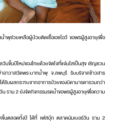
ำพุช่วยเหลือผู้ป่วย
ติดเชื้อเอชไอวี
ขอพรผู้สูงอายุเพื่อ
ึ้นปีใหม่ของไทยด้วยจิตใจที่แจ่มใสเป็นสุข เชิญชวน
จ้าอาวาสวัดพระบาทน้ำพุ จ.ลพบุรี รับบริจาคข้าวสาร
ด็กที่ได้รับผลกระทบจากอาการป่วยของบิดามารดารวมกว่า
์วัน ราม 2 ยังจัดกิจกรรมรดน้ำขอพรผู้สูงอายุเพื่อความ
ลอดทั้งปี ได้ที่ เฟสบุ๊ก ตลาดนัมเบอร์วัน ราม 2