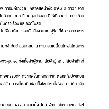
พ การันตีรางวัล
“ตลาดสดน่าซื้อ ระดับ 3 ดาว” จาก
อุปโภค บริโภคทุกประเภท มีให้เลือกกว่า 600 ร้าน
ใช้ในครัวเรือน และดอกไม้สด
่มเพื่อนสังสรรค์หลังเลิกงาน และคู่รัก ที่ต้องการอาหาร
์แอนด์แมตช์ได้อย่างสนุกสนาน สามารถเปลี่ยนไลฟ์สไตล์การ
ณเอง ทั้งเสื้อผ้าผู้ชาย เสื้อผ้าผู้หญิง เสื้อผ้าเด็กที่
จกรรมดีๆ ที่จะเกิดขึ้นทุกเทศกาล ตลอดทั้งปีพิเศษ!!
์วัน มาร์เก็ต เดินช้อปปิ้งโซนไหนก็สะดวก ไม่ต้องเดิน
กับนัมเบอร์วัน มาร์เก็ต ได้ที่
@numberonemarket