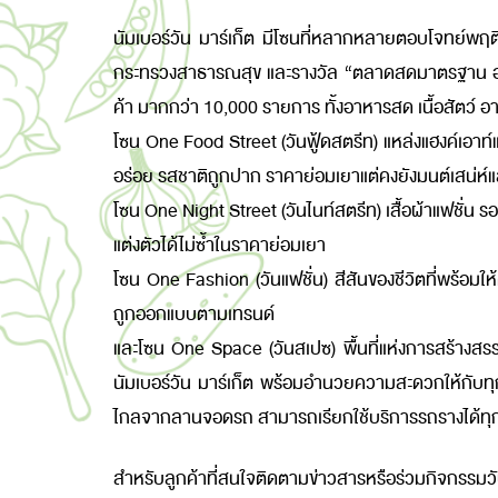
นัมเบอร์วัน มาร์เก็ต มีโซนที่หลากหลายตอบโจทย์พ
กระทรวงสาธารณสุข และรางวัล “ตลาดสดมาตรฐาน อาห
ค้า มากกว่า 10,000 รายการ ทั้งอาหารสด เนื้อสัตว์ อา
โซน
One Food Street (วันฟู้ดสตรีท) แหล่งแฮงค์เอาท์แ
อร่อย รสชาติถูกปาก ราคาย่อมเยาแต่คงยังมนต์เสน่ห
โซน
One Night Street (วันไนท์สตรีท) เสื้อผ้าแฟชั่น ร
แต่งตัวได้ไม่ซ้ำในราคาย่อมเยา
โซน
One Fashion (วันแฟชั่น) สีสันของชีวิตที่พร้อมให้คุ
ถูกออกแบบตามเทรนด์
และโซน
One Space (วันสเปซ) พื้นที่แห่งการสร้างสร
นัมเบอร์วัน มาร์เก็ต พร้อมอำนวยความสะดวกให้กับทุกท
ไกลจากลานจอดรถ สามารถเรียกใช้บริการรถรางได้ทุกว
สำหรับลูกค้าที่สนใจติดตามข่าวสารหรือร่วมกิจกรรมวันด