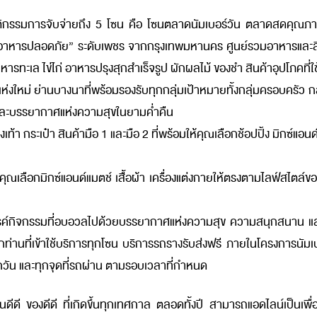
ฤติกรรมการจับจ่ายถึง 5 โซน คือ โซนตลาดนัมเบอร์วัน ตลาดสดคุณภา
ารปลอดภัย” ระดับเพชร จากกรุงเทพมหานคร ศูนย์รวมอาหารและสินค้า
หารทะเล ไข่ไก่ อาหารปรุงสุกสำเร็จรูป ผักผลไม้ ของชำ สินค้าอุปโภคที่
ห่งใหม่ ย่านบางนาที่พร้อมรองรับทุกกลุ่มเป้าหมายทั้งกลุ่มครอบครัว กลุ
์และบรรยากาศแห่งความสุขในยามค่ำคืน
องเท้า กระเป๋า สินค้ามือ 1 และมือ 2 ที่พร้อมให้คุณเลือกช้อปปิ้ง มิกซ
ณเลือกมิกซ์แอนด์แมตช์ เสื้อผ้า เครื่องแต่งกายให้ตรงตามไลฟ์สไตล์ของตัวคุ
รค์กิจกรรมที่อบอวลไปด้วยบรรยากาศแห่งความสุข ความสนุกสนาน และกิ
่านที่เข้าใช้บริการทุกโซน บริการรถรางรับส่งฟรี ภายในโครงการนัมเบอร
ัน และทุกจุดที่รถผ่าน ตามรอบเวลาที่กำหนด
ีดี ของดีดี ที่เกิดขึ้นทุกเทศกาล ตลอดทั้งปี สามารถแอดไลน์เป็นเพื่อน