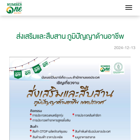
Toggle
navigati
ส่งเสริมและสืบสาน ภูมิปัญญาด้านอาชีพ
2024-12-13