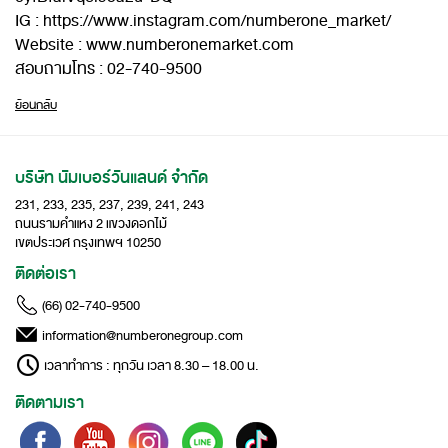
IG :
https://www.instagram.com/numberone_market/
Website :
www.numberonemarket.com
สอบถามโทร : 02-740-9500
ย้อนกลับ
บริษัท นัมเบอร์วันแลนด์ จำกัด
231, 233, 235, 237, 239, 241, 243
ถนนรามคำแหง 2 แขวงดอกไม้
เขตประเวศ กรุงเทพฯ 10250
ติดต่อเรา
(66) 02-740-9500
information@numberonegroup.com
เวลาทำการ : ทุกวัน เวลา 8.30 – 18.00 น.
ติดตามเรา