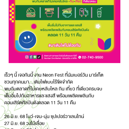
เร็วๆ นี้ เจอกันนี้ งาน Neon Fest ที่นัมเบอร์วัน มาร์เก็ต
ชวนทุกคนมา...เติมไฟแบบไร้ขีดจำกัด
พบกับตลาดที่ไม่เคยหลับไหล กิน เที่ยว ที่เดียวครบจบ
เต็มอิ่มไปกับอาหารและแสงสี พร้อมเพลิดเพลินกับ
คอนเสิร์ตศิลปินดังตลอด 11 วัน 11 คืน
.
26 มิ.ย. 68 โบว์-เจน-นุ่น ซุปเปอร์วาเลนไทน์​
27 มิ.ย. 68 วงไม้เลื่อย​