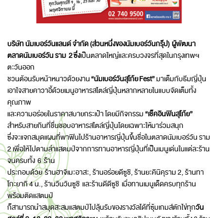
บริษัท นัมเบอร์วันแลนด์ จำกัด (ส่วนหนึ่งของนัมเบอร์วันกรุ๊ป)
ผู้พัฒนา
ตลาดนัมเบอร์วัน ราม
2
ซึ่ง
เป็นตลาดใหญ่และครบวงจรที่สุดในกรุงเทพฯ
ตะวันออก
ชวนต้อนรับหน้าหนาวด้วยงาน
“นัมเบอร์วันสุโก้ย
Fest
”
มาเต็มกับธีมญี่ปุ่น
เอาใจสายคาวาอี้ด้วยเมนูอาหารสไตล์ญี่ปุ่นหลากหลายในแบบจัดเต็มทั้ง
คุณภาพ
และความอร่อยในราคาสบายกระเป๋า โดยมีกิจกรรม
“เช็คอินฟินสุโก้ย”
สำหรับสายกินที่ชื่นชอบอาหารสไตล์ญี่ปุ่นโดยเฉพาะให้มาร่วมสนุก
ซึ่งจะแจกสมุดแผนที่พาฟินไปร้านอาหารญี่ปุ่นขึ้นชื่อในตลาดนัมเบอร์วัน ราม
2 เพื่อให้ไปตามล่าแสตมป์จากการทานอาหารญี่ปุ่นที่เป็นเมนูเด่นในแต่ละร้าน
จนครบทั้ง 6 ร้าน
ประกอบด้วย ร้านฮาจิเมะอาสะ, ร้านอร่อยดีซูชิ, ร้านยะคินิคุราม 2, ร้านทา
โกะยากิ 4 น., ร้านวินวินซูชิ และร้านดีดีซูชิ เมื่อทานเมนูเด็ดครบทุกร้าน
พร้อมติดแสตมป์
ก็สามารถนำสมุดสะสมแสตมป์ไปลุ้นรับของรางวัลได้ที่ซุ้มเกมส์ตักไข่ทุก
วัน