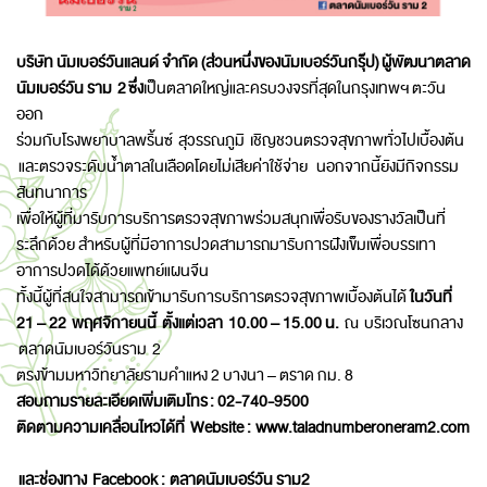
บริษัท นัมเบอร์วันแลนด์ จำกัด (ส่วนหนึ่งของนัมเบอร์วันกรุ๊ป)
ผู้พัฒนาตลาด
นัมเบอร์วัน ราม
2
ซึ่ง
เป็นตลาดใหญ่และครบวงจรที่สุดในกรุงเทพฯ ตะวัน
ออก
ร่วมกับโรงพยาบาลพริ้นซ์ สุวรรณภูมิ เชิญชวนตรวจสุขภาพทั่วไปเบื้องต้น
และตรวจระดับน้ำตาลในเลือดโดยไม่เสียค่าใช้จ่าย นอกจากนี้ยังมีกิจกรรม
สันทนาการ
เพื่อให้ผู้ที่มารับการบริการตรวจสุขภาพร่วมสนุกเพื่อรับของรางวัลเป็นที่
ระลึกด้วย สำหรับผู้ที่มีอาการปวดสามารถมารับการฝังเข็มเพื่อบรรเทา
อาการปวดได้ด้วยแพทย์แผนจีน
ทั้งนี้ผู้ที่สนใจสามารถเข้ามารับการบริการตรวจสุขภาพเบื้องต้นได้
ในวันที่
21 – 22 พฤศจิกายนนี้ ตั้งแต่เวลา 10.00 – 15.00 น.
ณ บริเวณโซนกลาง
ตลาดนัมเบอร์วันราม 2
ตรงข้ามมหาวิทยาลัยรามคำแหง 2 บางนา – ตราด กม. 8
สอบถามรายละเอียดเพิ่มเติมโทร
: 02-740-9500
ติดตามความเคลื่อนไหวได้ที่
Website :
www.taladnumberoneram2.com
และช่องทาง Facebook :
ตลาดนัมเบอร์วัน ราม2