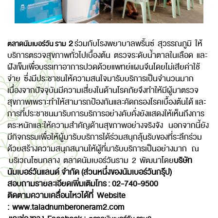
2
ร่วมกับโรงพยาบาลพริ้นซ์ สุวรรณภูมิ ให้
ตลาดนัมเบอร์วัน ราม
บริการตรวจสุขภาพทั่วไปเบื้องต้น ตรวจระดับน้ำตาลในเลือด และ
ฝังเข็มเพื่อบรรเทาอาการปวดด้วยแพทย์แผนจีนโดยไม่เสียค่าใช้
จ่าย ซึ่งมีประชาชนให้ความสนใจมารับบริการเป็นจำนวนมาก
เนื่องจากปัจจุบันมีความเสี่ยงในด้านโรคภัยจึงทำให้มีผู้มาตรวจ
สุขภาพเพราะทำให้สามารถป้องกันและคัดกรองโรคเบื้องต้นได้ และ
การที่ประชาชนมารับการบริการอย่างคับคั่งยังแสดงให้เห็นถึงการ
ตระหนักและให้ความสำคัญด้านสุขภาพอย่างจริงจัง นอกจากนี้ยัง
มีกิจกรรมเพื่อให้ผู้มารับบริการได้ร่วมสนุกลุ้นรับของที่ระลึกร่วม
ด้วยสร้างความสนุกสนานให้ผู้ที่มารับบริการเป็นอย่างมาก
ณ
บริเวณโซนกลาง ตลาดนัมเบอร์วันราม 2 พัฒนาโดย
บริษัท
นัมเบอร์วันแลนด์ จำกัด (ส่วนหนึ่งของนัมเบอร์วันกรุ๊ป)
สอบถามรายละเอียดเพิ่มเติมโทร
: 02-740-9500
ติดตามความเคลื่อนไหวได้ที่
Website
:
www.taladnumberoneram2.com