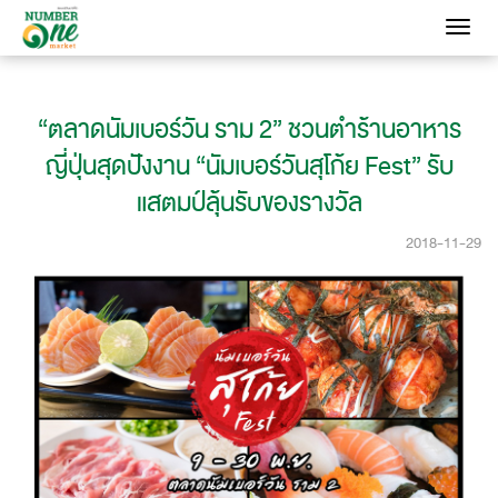
Toggle
navigati
“ตลาดนัมเบอร์วัน ราม 2” ชวนตำร้านอาหาร
ญี่ปุ่นสุดปังงาน “นัมเบอร์วันสุโก้ย Fest” รับ
แสตมป์ลุ้นรับของรางวัล
2018-11-29