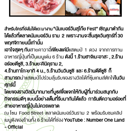
“นัมเบอร์วันสุโก้ย
Fest
”
เชิญมาตำกัน
สำหรับใครที่ยังไม่ได้แวะมางาน
ได้แล้วที่
ตลาดนัมเบอร์วัน ราม
2
เพราะงานจะสิ้นสุดวันศุกร์ที่
30
พฤศจิกายนนี้เท่านั้น
เอาใจสุดๆ กับ
สายคาวาอี้
เพียงแค่มี
แสตมป์ 1 ดวง จากการทาน
อาหารญี่ปุ่นที่เป็นเมนูเด่น 6 ร้าน
ดังนี้ 1.ร้านฮาจิเมะอาสะ , 2.ร้าน
อร่อยดีซูชิ, 3.ร้านยะคินิคุราม 2,
4.ร้านทาโกะยากิ 4 น., 5.ร้านวินวินซูชิ และ 6.ร้านดีดีซูชิ
ก็
สามารถ
นำแสตมป์ไปร่วมลุ้นรับของรางวัลได้ที่ซุ้มเกมส์ตักไข่
ในวัน
ศุกร์นี้
โดยของรางวัลมีมากมายที่บูธเพื่อแจกให้กับผู้ที่มาร่วมสนุกกับ
กิจกรรมดีๆ แบบนี้อย่างเต็มที่รีบมากันได้แล้ว การันตีความอร่อยที่
สายอาหารญี่ปุ่นไม่ควรพลาด
ณ โซน Food Street ตลาดนัมเบอร์วันราม 2 พร้อมรับชมคลิป
เมนูดังของร้านทั้ง 6 ร้านได้ที่ช่อง
YouTube :
Number One Land
- Official