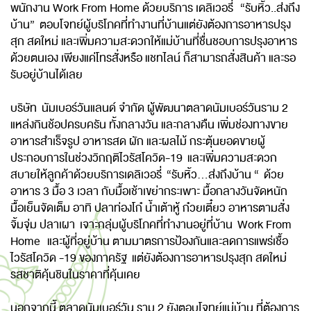
พนักงาน Work From Home ด้วยบริการ เดลิเวอรี่ “รับหิ้ว..ส่งถึง
บ้าน” ตอบโจทย์ผู้บริโภคที่ทำงานที่บ้านแต่ยังต้องการอาหารปรุง
สุก สดใหม่ และเพิ่มความสะดวกให้แม่บ้านที่ชื่นชอบการปรุงอาหาร
ด้วยตนเอง เพียงแค่โทรสั่งหรือ แชทไลน์ ก็สามารถสั่งสินค้า และรอ
รับอยู่บ้านได้เลย
บริษัท นัมเบอร์วันแลนด์ จำกัด ผู้พัฒนาตลาดนัมเบอร์วันราม 2
แหล่งกินช้อปครบครัน ทั้งกลางวัน และกลางคืน เพิ่มช่องทางขาย
อาหารสำเร็จรูป อาหารสด ผัก และผลไม้ กระตุ้นยอดขายผู้
ประกอบการในช่วงวิกฤติไวรัสโควิด-19 และเพิ่มความสะดวก
สบายให้ลูกค้าด้วยบริการเดลิเวอรี่ “รับหิ้ว...ส่งถึงบ้าน “ ด้วย
อาหาร 3 มื้อ 3 เวลา กับมื้อเช้าเขย่ากระเพาะ มื้อกลางวันจัดหนัก
มื้อเย็นจัดเต็ม อาทิ ปลาท่องโก๋ น้ำเต้าหู้ ก๋วยเตี๋ยว อาหารตามสั่ง
จิ้มจุ่ม ปลาเผา เจาะกลุ่มผู้บริโภคที่ทำงานอยู่ที่บ้าน Work From
Home และผู้ที่อยู่บ้าน ตามมาตรการป้องกันและลดการแพร่เชื้อ
ไวรัสโควิด -19 ของภาครัฐ แต่ยังต้องการอาหารปรุงสุก สดใหม่
รสชาติคุ้นชินในราคาที่คุ้นเคย
นอกจากนี้ ตลาดนัมเบอร์วัน ราม 2 ยังตอบโจทย์แม่บ้าน ที่ต้องการ